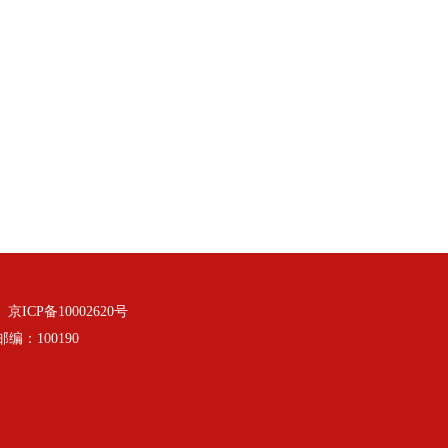
：
京ICP备10002620号
：100190