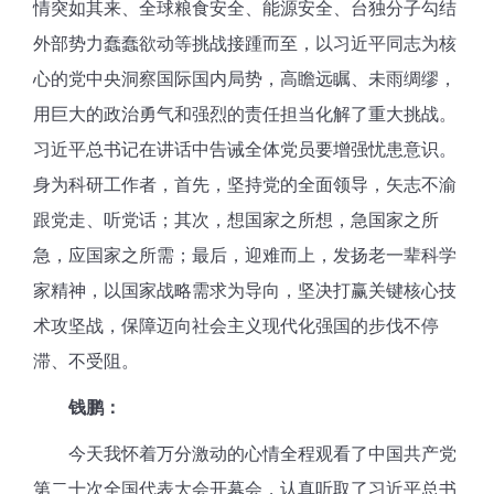
情突如其来、全球粮食安全、能源安全、台独分子勾结
外部势力蠢蠢欲动等挑战接踵而至，以习近平同志为核
心的党中央洞察国际国内局势，高瞻远瞩、未雨绸缪，
用巨大的政治勇气和强烈的责任担当化解了重大挑战。
习近平总书记在讲话中告诫全体党员要增强忧患意识。
身为科研工作者，首先，坚持党的全面领导，矢志不渝
跟党走、听党话；其次，想国家之所想，急国家之所
急，应国家之所需；最后，迎难而上，发扬老一辈科学
家精神，以国家战略需求为导向，坚决打赢关键核心技
术攻坚战，保障迈向社会主义现代化强国的步伐不停
滞、不受阻。
钱鹏：
今天我怀着万分激动的心情全程观看了中国共产党
第二十次全国代表大会开幕会，认真听取了习近平总书