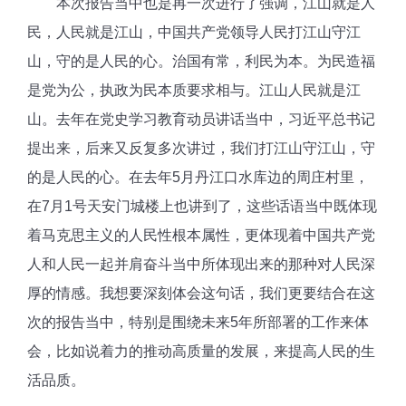
本次
报告当中也是再一次进行了强调，江山就是人
民，人民就是江山，中国
共产党
领导人民打江山守江
山，守的是人民的心。治国有常，利民为本。为民造福
是党为公，执政为民本质要求相与。江山人民就是江
山。去年在党史学习教育动员讲话当中，
习近平
总书记
提出来，后来又反复多次讲过，我们打江山守江山
，
守
的是人民的心。在去年
5
月丹江口水库边的周庄村里，
在
7
月
1
号天安门城楼上也讲到了，这些话语当中既体现
着马克思主义的人民性根本属性，更体现着中国
共产党
人和人民一起并肩奋斗当中所体现出来的那种对人民深
厚的情感。我想
要深刻
体会这句话，我们更要结合在这
次的报告当中，特别是围绕未来
5
年所部署的工作来体
会，比如说着力的推动高质量的发展，来提高人民的生
活品质。