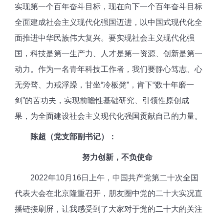
实现第一个百年奋斗目标
，现在向下一个百年奋斗目标
全面建成社会主义现代化强国
迈进，
以中国式现代化全
面推进中华民族伟大复兴
。要实现社会主义现代化强
国，
科技是第一生产力、人才是第一资源、创新是第一
动力。
作为一名青年科技工作者，我们要
静心笃志、心
无旁骛、力戒浮躁，甘坐“冷板凳”，肯下“数十年磨一
剑”的苦功夫，实现前瞻性基础研究、引领性原创成
果
，为全
面建设社会主义现代化
强国贡献自己的力量。
陈超（党支部副书记）：
努力创新，不负使命
2022年10月16日上午，中国共产党第二十次全国
代表大会在北京隆重召开，朋友圈中
党的
二十大实况直
播链接刷屏，让我感受到了大家对于
党的
二十大的关注