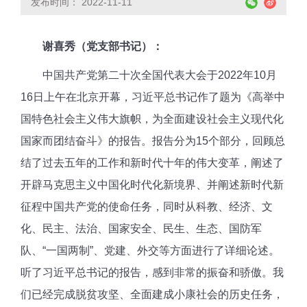
发布时间： 2022-11-11
谢喜秀（党支部书记）：
中国共产党第二十次全国代表大会于2022年10月
16日上午在北京开幕，习近平总书记作了题为《高举中
国特色社会主义伟大旗帜
，
为全面建设社会主义现代化
国家而团结奋斗》的报告
。
报告分为15个部分，
回顾
总
结了过去五年的工作和新时代十年的伟大变革，阐述了
开辟马克思主义中国化时代化新境界、
并阐
述新时代新
征程中国共产党的使命任务，
同时
从科教
、
经济、文
化、民主、法治、国家安全
、
民生、生态、国防军
队、“一国两制”、党建、外交
等
方面进行了详细论述。
听了习近平总书记的报告，感到非常的振奋和骄傲。我
们已经
完成脱贫攻坚、全面建成小康社会的历史任务，