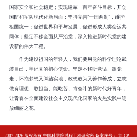
国家
安全和社会稳定；实现建军一百年奋斗目标，
开创
国防和军队现代
化新局面；
坚持完善
“
一国两制
”
，维护
祖国统一
；
促进世界和平与发展，促进形成人类命运共
同体
；坚定不移全面从严治党，
深入推进新时代党的建
设新的伟大工程。
作为建设祖国的年轻人，我们要用党的科学理论武
装自己，牢记党的初心使命
。坚定不移听党话、跟
党
走，
怀抱梦想又脚踏实地，敢想敢为又善作善成，立志
做
有理想、
敢担当、能吃苦、肯奋斗的新时代好青年，
让青春
在全面建设社会主义现代化国家的火热实践中绽
放绚丽之花。
2007-
2026 版权所有 中国科学院过程工程研究所 备案序号：
京ICP